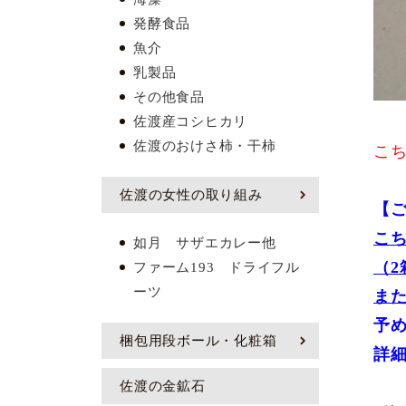
発酵食品
魚介
乳製品
その他食品
佐渡産コシヒカリ
佐渡のおけさ柿・干柿
こ
佐渡の女性の取り組み
【
こ
如月 サザエカレー他
（2
ファーム193 ドライフル
ーツ
ま
予
梱包用段ボール・化粧箱
詳
佐渡の金鉱石