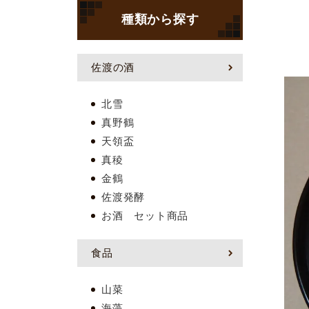
種類から探す
佐渡の酒
北雪
真野鶴
天領盃
真稜
金鶴
佐渡発酵
お酒 セット商品
食品
山菜
海藻