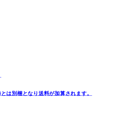
。
柿とは別梱となり送料が加算されます。
。