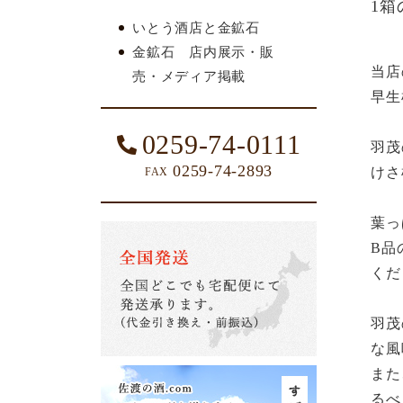
1箱
いとう酒店と金鉱石
金鉱石 店内展示・販
当店
売・メディア掲載
早生
0259-74-0111
羽茂
0259-74-2893
けさ
FAX
葉っ
B品
くだ
羽茂
な風
また
るべ