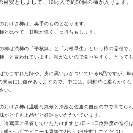
の目安としまして、10㎏入で約50個の柿が入ります。
のおけさ柿は、奥手のものとなります。
柿と比べて、甘味が強く、日持ちもします。
の柿は渋柿の「平核無」と「刀根早生」という柿の品種で
柿」と言われています。種がないので食べやすく、とって
ぱでこすれた跡や、皮に黒い点がついているB品ですが、味
の果実には傷がありますので、中には、開封時に柔らかくな
さい。
のおけさ柿は温暖な気候と清澄な佐渡の自然の中で育てら
味がとても上品だと好評をいただいています。
、冷蔵庫に保管していただけますと3日～4日位熟度の進行
く暖かい所でビニール袋等で2日～3日密封してください。