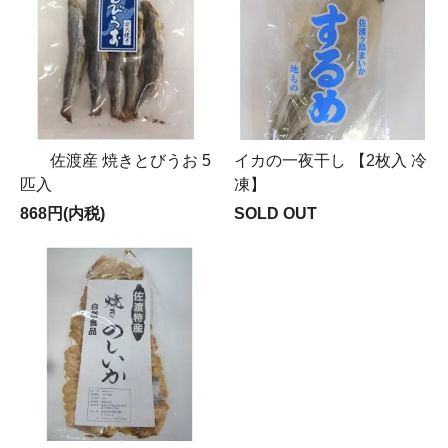
佐渡産 焼きとびうお 5
イカの一夜干し 【2枚入 冷
匹入
凍】
868円(内税)
SOLD OUT