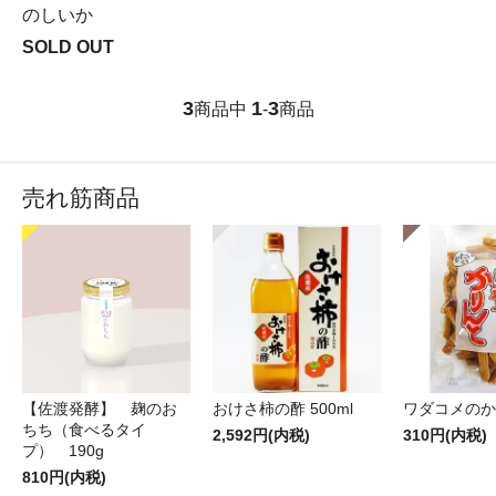
のしいか
SOLD OUT
3
1
3
商品中
-
商品
売れ筋商品
【佐渡発酵】 麹のお
おけさ柿の酢 500ml
ワダコメのか
ちち（食べるタイ
2,592円(内税)
310円(内税)
プ） 190g
810円(内税)