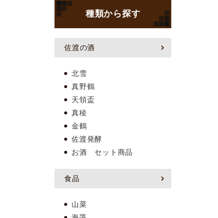
種類から探す
佐渡の酒
北雪
真野鶴
天領盃
真稜
金鶴
佐渡発酵
お酒 セット商品
食品
山菜
海藻