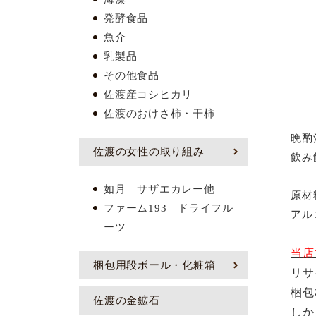
発酵食品
魚介
乳製品
その他食品
佐渡産コシヒカリ
佐渡のおけさ柿・干柿
晩酌
佐渡の女性の取り組み
飲み
如月 サザエカレー他
原材
ファーム193 ドライフル
アル
ーツ
当店
梱包用段ボール・化粧箱
リサ
梱包
佐渡の金鉱石
しか